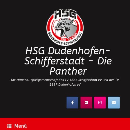
Zum
Inhalt
springen
HSG Dudenhofen-
Schifferstadt - Die
Panther
Die Handballspielgemeinschaft des TV 1885 Schifferstadt eV und des TV
1897 Dudenhofen eV
Menü