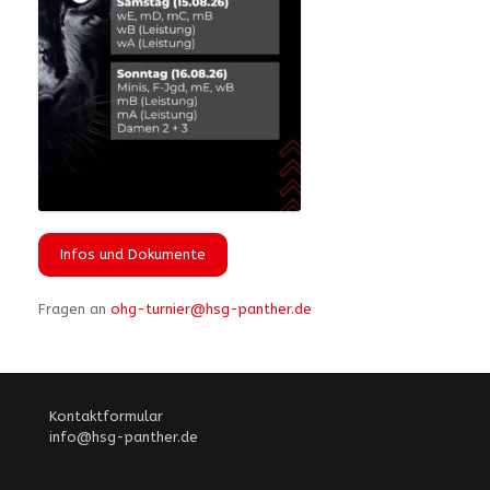
Infos und Dokumente
Fragen an
ohg-turnier@hsg-panther.de
Kontaktformular
info@hsg-panther.de