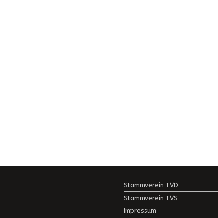
Stammverein TVD
Stammverein TVS
Impressum