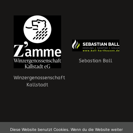
Sebastian Ball
Ph
Winzergenossenschaft
Kallstadt
HSG Dudenhofen-Schifferstadt - Die Panther | © 2015-2026 HSG
Diese Website benutzt Cookies. Wenn du die Website weiter
Dudenhofen-Schifferstadt
Datenschutzerklärung