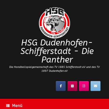
Zum
Inhalt
springen
HSG Dudenhofen-
Schifferstadt - Die
Panther
Die Handballspielgemeinschaft des TV 1885 Schifferstadt eV und des TV
1897 Dudenhofen eV
Menü