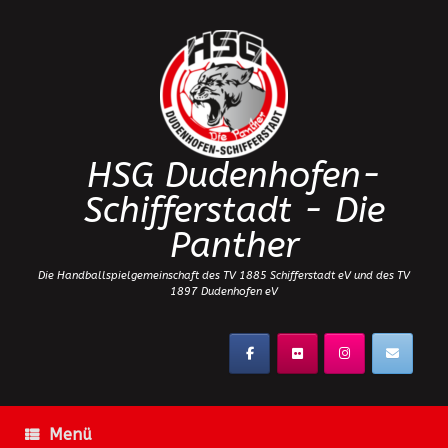
Zum
Inhalt
springen
HSG Dudenhofen-
Schifferstadt - Die
Panther
Die Handballspielgemeinschaft des TV 1885 Schifferstadt eV und des TV
1897 Dudenhofen eV
Menü