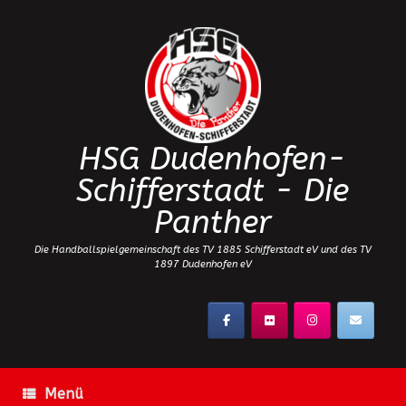
Zum
Inhalt
springen
HSG Dudenhofen-
Schifferstadt - Die
Panther
Die Handballspielgemeinschaft des TV 1885 Schifferstadt eV und des TV
1897 Dudenhofen eV
Menü