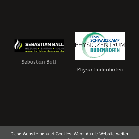
Sebastian Ball
Physio Dudenhofen
aft
HSG Dudenhofen-Schifferstadt - Die Panther | © 2015-2026 HSG
Diese Website benutzt Cookies. Wenn du die Website weiter
Dudenhofen-Schifferstadt
Datenschutzerklärung