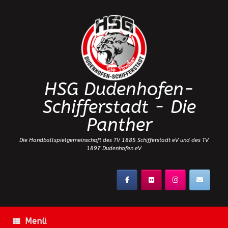
Zum
Inhalt
springen
HSG Dudenhofen-
Schifferstadt - Die
Panther
Die Handballspielgemeinschaft des TV 1885 Schifferstadt eV und des TV
1897 Dudenhofen eV
Menü