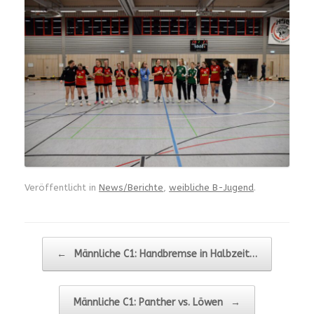
Veröffentlicht in
News/Berichte
,
weibliche B-Jugend
.
Beitragsnavigation
←
Männliche C1: Handbremse in Halbzeit…
Männliche C1: Panther vs. Löwen
→