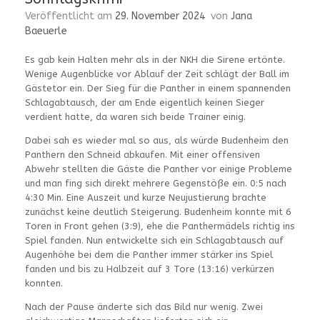
Veröffentlicht am
29. November 2024
von
Jana
Baeuerle
Es gab kein Halten mehr als in der NKH die Sirene ertönte.
Wenige Augenblicke vor Ablauf der Zeit schlägt der Ball im
Gästetor ein. Der Sieg für die Panther in einem spannenden
Schlagabtausch, der am Ende eigentlich keinen Sieger
verdient hatte, da waren sich beide Trainer einig.
Dabei sah es wieder mal so aus, als würde Budenheim den
Panthern den Schneid abkaufen. Mit einer offensiven
Abwehr stellten die Gäste die Panther vor einige Probleme
und man fing sich direkt mehrere Gegenstöße ein. 0:5 nach
4:30 Min. Eine Auszeit und kurze Neujustierung brachte
zunächst keine deutlich Steigerung. Budenheim konnte mit 6
Toren in Front gehen (3:9), ehe die Panthermädels richtig ins
Spiel fanden. Nun entwickelte sich ein Schlagabtausch auf
Augenhöhe bei dem die Panther immer stärker ins Spiel
fanden und bis zu Halbzeit auf 3 Tore (13:16) verkürzen
konnten.
Nach der Pause änderte sich das Bild nur wenig. Zwei