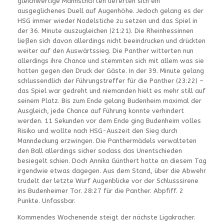
gleichwertige Mannschaften lieferten sich ein
ausgeglichenes Duell auf Augenhöhe. Jedoch gelang es der
HSG immer wieder Nadelstiche zu setzen und das Spiel in
der 36. Minute auszugleichen (21:21). Die Rheinhessinnen
ließen sich davon allerdings nicht beeindrucken und drückten
weiter auf den Auswärtssieg. Die Panther witterten nun
allerdings ihre Chance und stemmten sich mit allem was sie
hatten gegen den Druck der Gäste. In der 39. Minute gelang
schlussendlich der Führungstreffer für die Panther (23:22) –
das Spiel war gedreht und niemanden hielt es mehr still auf
seinem Platz. Bis zum Ende gelang Budenheim maximal der
Ausgleich, jede Chance auf Führung konnte verhindert
werden. 11 Sekunden vor dem Ende ging Budenheim volles
Risiko und wollte nach HSG-Auszeit den Sieg durch
Manndeckung erzwingen. Die Panthermädels verwalteten
den Ball allerdings sicher sodass das Unentschieden
besiegelt schien. Doch Annika Günthert hatte an diesem Tag
irgendwie etwas dagegen. Aus dem Stand, über die Abwehr
trudelt der letzte Wurf Augenblicke vor der Schlusssirene
ins Budenheimer Tor. 28:27 für die Panther. Abpfiff. 2
Punkte. Unfassbar.
Kommendes Wochenende steigt der nächste Ligakracher.