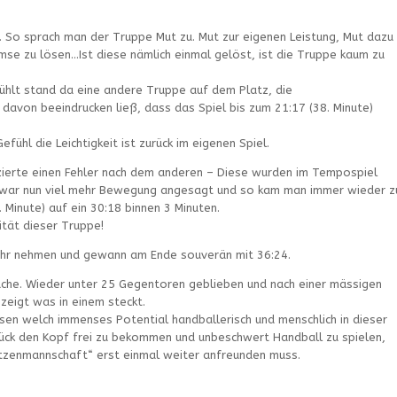
. So sprach man der Truppe Mut zu. Mut zur eigenen Leistung, Mut dazu
se zu lösen…Ist diese nämlich einmal gelöst, ist die Truppe kaum zu
fühlt stand da eine andere Truppe auf dem Platz, die
 davon beeindrucken ließ, dass das Spiel bis zum 21:17 (38. Minute)
ühl die Leichtigkeit ist zurück im eigenen Spiel.
ierte einen Fehler nach dem anderen – Diese wurden im Tempospiel
 war nun viel mehr Bewegung angesagt und so kam man immer wieder z
 Minute) auf ein 30:18 binnen 3 Minuten.
ität dieser Truppe!
mehr nehmen und gewann am Ende souverän mit 36:24.
rache. Wieder unter 25 Gegentoren geblieben und nach einer mässigen
zeigt was in einem steckt.
en welch immenses Potential handballerisch und menschlich in dieser
Stück den Kopf frei zu bekommen und unbeschwert Handball zu spielen,
itzenmannschaft“ erst einmal weiter anfreunden muss.