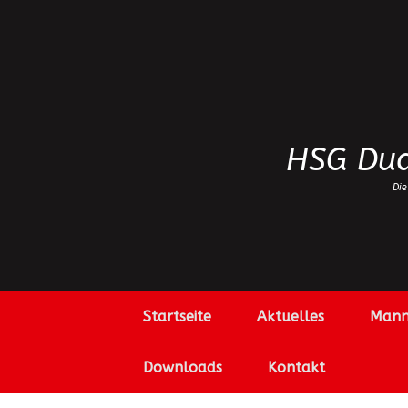
Zum
Inhalt
springen
HSG Dud
Die
Startseite
Aktuelles
Mann
Downloads
Kontakt