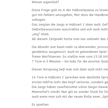
Warum eigentlich?
Diese Frage galt es in der Halbzeitpause zu lösen
gut mit Fehlern umzugehen, Mut dazu die Handbrem
schlagen.
Das zeigten die Jungs in Halbzeit 2 dann auch. Ge
Selbstbewusstsein ausstrahlte und sich auch nicht
„eng“ blieb.
Ab diesem Zeitpunkt hatte man nun vielmehr das Gef
Die Abwehr war kaum mehr zu überwinden, provoz
gnadenlos ausgenutzt. Auch im gebundenen Spiel
freien Wurfchancen. So stellte man vom 23:18 (40.
7 Tore in 3 Minuten – Ein Indiz für die enorme Qual
Diesen Vorsprung ließ man sich dann auch nicht 
24 Tore in Halbzeit 2 sprechen eine deutliche Sp
ersten Hälfte nicht den Kopf verloren, sondern ge
Die Jungs haben zweifelsohne schon längst bewies
Mannschaft steckt. Nun gilt es wieder Stück für 
auch wenn man sich mit der neuen Rolle einer „Sp
Es spielten: