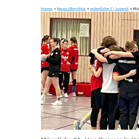
Home
»
News/Berichte
»
männliche C-Jugend
»
Män