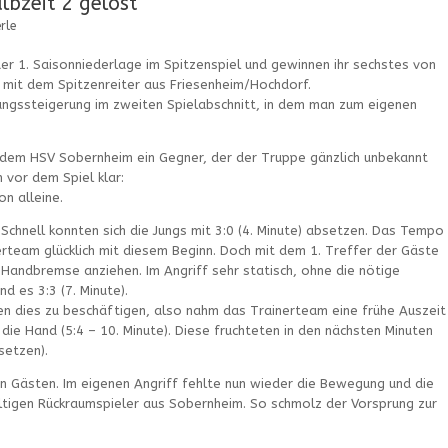
bzeit 2 gelöst
rle
er 1. Saisonniederlage im Spitzenspiel und gewinnen ihr sechstes von
h mit dem Spitzenreiter aus Friesenheim/Hochdorf.
stungssteigerung im zweiten Spielabschnitt, in dem man zum eigenen
t dem HSV Sobernheim ein Gegner, der der Truppe gänzlich unbekannt
vor dem Spiel klar:
n alleine.
 Schnell konnten sich die Jungs mit 3:0 (4. Minute) absetzen. Das Tempo
rteam glücklich mit diesem Beginn. Doch mit dem 1. Treffer der Gäste
 Handbremse anziehen. Im Angriff sehr statisch, ohne die nötige
d es 3:3 (7. Minute).
hien dies zu beschäftigen, also nahm das Trainerteam eine frühe Auszeit
ie Hand (5:4 – 10. Minute). Diese fruchteten in den nächsten Minuten
setzen).
n Gästen. Im eigenen Angriff fehlte nun wieder die Bewegung und die
tigen Rückraumspieler aus Sobernheim. So schmolz der Vorsprung zur