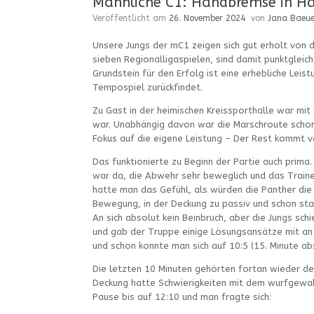
Männliche C1: Handbremse in Hal
Veröffentlicht am
26. November 2024
von
Jana Baeue
Unsere Jungs der mC1 zeigen sich gut erholt von d
sieben Regionalligaspielen, sind damit punktgleic
Grundstein für den Erfolg ist eine erhebliche Lei
Tempospiel zurückfindet.
Zu Gast in der heimischen Kreissporthalle war mi
war. Unabhängig davon war die Marschroute schon 
Fokus auf die eigene Leistung – Der Rest kommt vo
Das funktionierte zu Beginn der Partie auch prima.
war da, die Abwehr sehr beweglich und das Traine
hatte man das Gefühl, als würden die Panther die
Bewegung, in der Deckung zu passiv und schon stan
An sich absolut kein Beinbruch, aber die Jungs sc
und gab der Truppe einige Lösungsansätze mit an d
und schon konnte man sich auf 10:5 (15. Minute ab
Die letzten 10 Minuten gehörten fortan wieder de
Deckung hatte Schwierigkeiten mit dem wurfgewal
Pause bis auf 12:10 und man fragte sich: