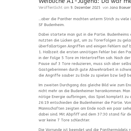
Weibliche A1-Jugend: Da war me
Veröffentlicht am
9. Dezember 2025
von
Jana Baeuer
…aber die Panther machten unterm Strich zu viele 
SF Budenheim.
Dabei startete man gut in die Partie. Budenheims
nutzten die Lücken gut, um zu Torerfolgen zu gela
überfallartigen Angriffen und einigen Fehlern auf 
1. Halbzeit die ersten unnötigen Fehler bei den P
in der Folge 5 Tore im Hintertreffen sah. Nach de
Pause auf 3 Tore reduzieren, muss sich aber sel
Gastgeberinnen durch gute Abwehrarbeit in schwie
die Angriffe sauber zu Ende zu spielen bzw ließ b
Im zweiten Durchgang das gleiche Bild wie zum En
nicht mehr an die Budenheimer herankommen. Man w
nötige Energie aufbringen, das Spiel komplett zu 
26:19 entschieden die Budenheimer die Partie. Von
Mannschaften zeigten am Ende noch ein paar sehe
dabei sind. Mit Abpfiff und dem 37:30 stand für d
war keine 7 Tore schlechter.
Die Vorrunde ist beendet und die Panthermädels r