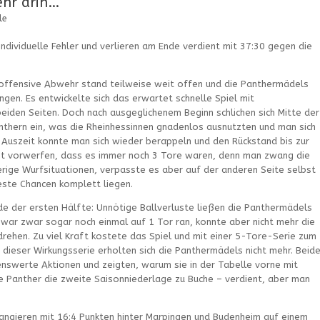
hr drin…
le
individuelle Fehler und verlieren am Ende verdient mit 37:30 gegen die
 offensive Abwehr stand teilweise weit offen und die Panthermädels
ngen. Es entwickelte sich das erwartet schnelle Spiel mit
beiden Seiten. Doch nach ausgeglichenem Beginn schlichen sich Mitte der
anthern ein, was die Rheinhessinnen gnadenlos ausnutzten und man sich
r Auszeit konnte man sich wieder berappeln und den Rückstand bis zur
bst vorwerfen, dass es immer noch 3 Tore waren, denn man zwang die
rige Wurfsituationen, verpasste es aber auf der anderen Seite selbst
este Chancen komplett liegen.
de der ersten Hälfte: Unnötige Ballverluste ließen die Panthermädels
ar zwar sogar noch einmal auf 1 Tor ran, konnte aber nicht mehr die
drehen. Zu viel Kraft kostete das Spiel und mit einer 5-Tore-Serie zum
 dieser Wirkungsserie erholten sich die Panthermädels nicht mehr. Beid
nswerte Aktionen und zeigten, warum sie in der Tabelle vorne mit
ie Panther die zweite Saisonniederlage zu Buche – verdient, aber man
angieren mit 16:4 Punkten hinter Marpingen und Budenheim auf einem