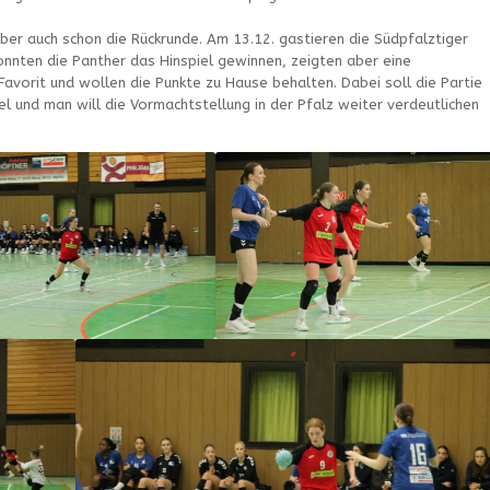
er auch schon die Rückrunde. Am 13.12. gastieren die Südpfalztiger
onnten die Panther das Hinspiel gewinnen, zeigten aber eine
Favorit und wollen die Punkte zu Hause behalten. Dabei soll die Partie
el und man will die Vormachtstellung in der Pfalz weiter verdeutlichen