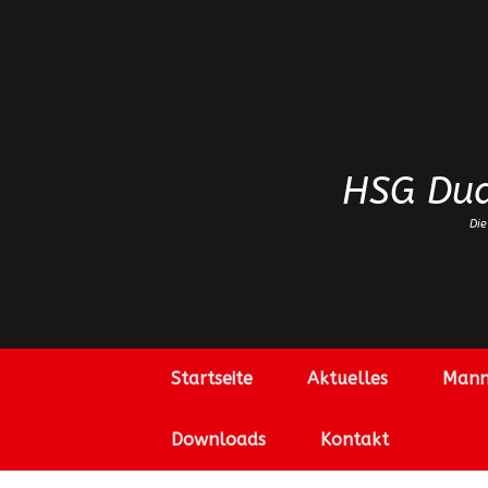
Zum
Inhalt
springen
HSG Dud
Die
Startseite
Aktuelles
Mann
Downloads
Kontakt