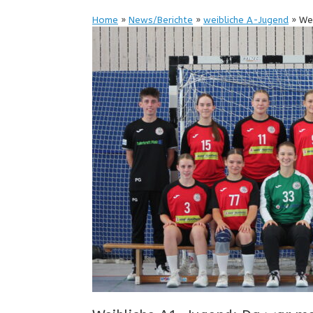
Home
»
News/Berichte
»
weibliche A-Jugend
»
Wei