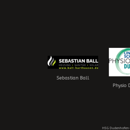
Sebastian Ball
Physio 
rgenossenschaft
Kallstadt
HSG Dudenhofen-S