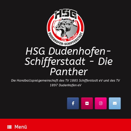
Zum
Inhalt
springen
HSG Dudenhofen-
Schifferstadt - Die
Panther
Die Handballspielgemeinschaft des TV 1885 Schifferstadt eV und des TV
1897 Dudenhofen eV
Menü