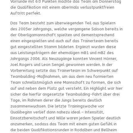
Vorrunde mit 6:0 Punkten machte das Team am Donnerstag
die Qualifikation mit einem abermals verlustpunktfreien
Auftritt perfekt.
Das Team besteht zum überwiegenden Teil aus Spielern
des 2005er Jahrgangs, welche vergangene Saison bereits in
der Oberligamannschaft spielten und dementsprechend
einen eingespielten und auch auf das Trainerteam bereits
gut eingestellten Stamm bildeten. Ergänzt wurden diese
aus Leistungsträgern der ehemaligen mB1 und mB2 des
Jahrgangs 2006. Als Neuzugänge konnten Vincent Hörner,
Joel Rogers und Leon Sengel gewonnen werden. In der
Vorbereitung setzte das Trainerteam im Schwerpunkt auf
Teambuilding-Maßnahmen, um aus dem neu formierten
Team schnellstmöglich eine Mannschaft zu formen, die sich
auf und neben dem Platz gut versteht. Ein Highlight war hier
sicher die hierfür angesetzte Teambuilding-Fahrt über drei
Tage, im Rahmen derer die Jungs bereits deutlich
zusammenwuchsen. Die letzte Trainingswoche vor
Qualibeginn verlief dann nahezu ideal – Intensität,
Einsatzbereitschaft und Wille waren jedem Spieler deutlich
anzumerken, sodass das Team mit einem guten Gefühl in
die beiden Qualifikationsrunden in Rodalben und Bellheim