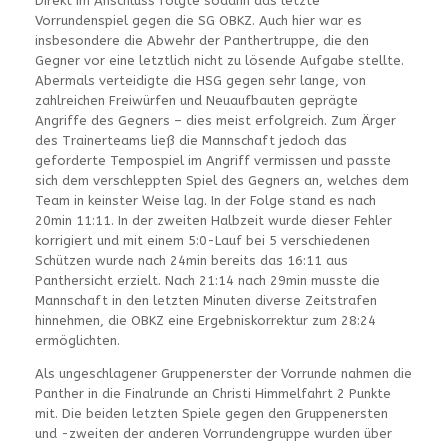
Direkt im Anschluss folgte sodann das letzte
Vorrundenspiel gegen die SG OBKZ. Auch hier war es
insbesondere die Abwehr der Panthertruppe, die den
Gegner vor eine letztlich nicht zu lösende Aufgabe stellte.
Abermals verteidigte die HSG gegen sehr lange, von
zahlreichen Freiwürfen und Neuaufbauten geprägte
Angriffe des Gegners – dies meist erfolgreich. Zum Ärger
des Trainerteams ließ die Mannschaft jedoch das
geforderte Tempospiel im Angriff vermissen und passte
sich dem verschleppten Spiel des Gegners an, welches dem
Team in keinster Weise lag. In der Folge stand es nach
20min 11:11. In der zweiten Halbzeit wurde dieser Fehler
korrigiert und mit einem 5:0-Lauf bei 5 verschiedenen
Schützen wurde nach 24min bereits das 16:11 aus
Panthersicht erzielt. Nach 21:14 nach 29min musste die
Mannschaft in den letzten Minuten diverse Zeitstrafen
hinnehmen, die OBKZ eine Ergebniskorrektur zum 28:24
ermöglichten.
Als ungeschlagener Gruppenerster der Vorrunde nahmen die
Panther in die Finalrunde an Christi Himmelfahrt 2 Punkte
mit. Die beiden letzten Spiele gegen den Gruppenersten
und -zweiten der anderen Vorrundengruppe wurden über