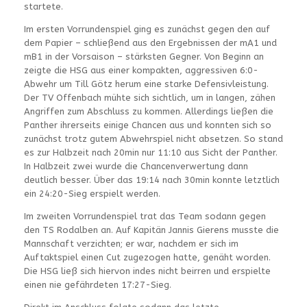
startete.
Im ersten Vorrundenspiel ging es zunächst gegen den auf
dem Papier – schließend aus den Ergebnissen der mA1 und
mB1 in der Vorsaison – stärksten Gegner. Von Beginn an
zeigte die HSG aus einer kompakten, aggressiven 6:0-
Abwehr um Till Götz herum eine starke Defensivleistung.
Der TV Offenbach mühte sich sichtlich, um in langen, zähen
Angriffen zum Abschluss zu kommen. Allerdings ließen die
Panther ihrerseits einige Chancen aus und konnten sich so
zunächst trotz gutem Abwehrspiel nicht absetzen. So stand
es zur Halbzeit nach 20min nur 11:10 aus Sicht der Panther.
In Halbzeit zwei wurde die Chancenverwertung dann
deutlich besser. Über das 19:14 nach 30min konnte letztlich
ein 24:20-Sieg erspielt werden.
Im zweiten Vorrundenspiel trat das Team sodann gegen
den TS Rodalben an. Auf Kapitän Jannis Gierens musste die
Mannschaft verzichten; er war, nachdem er sich im
Auftaktspiel einen Cut zugezogen hatte, genäht worden.
Die HSG ließ sich hiervon indes nicht beirren und erspielte
einen nie gefährdeten 17:27-Sieg.