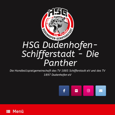
Zum
Inhalt
springen
HSG Dudenhofen-
Schifferstadt - Die
Panther
Die Handballspielgemeinschaft des TV 1885 Schifferstadt eV und des TV
1897 Dudenhofen eV
Menü