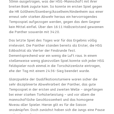
50min ausgetragen, was der HSG-Mannschaft mit ihrer
breiten Bank zugute kam. So konnte im ersten Spiel gegen
die HR Göllheim/Eisenberg/Asselheim/Kindenheim aus einer
erneut sehr starken Abwehr heraus ein hervorragendes
Tempospiel aufgezogen werden, gegen das dem Gegner
kein Mittel einfiel. Über den 16:11 Halbzeitstand gewannen
die Panther souverän mit 34:20.
Das letzte Spiel des Tages war für das Ergebnis völlig
irrelevant. Die Panther standen bereits als Erster, die HSG
Eckbachtal als Vierter der Finalrunde fest.
Dementsprechend war ein wenig die Luft raus. In einem
stellenweise wenig glanzvollen Spiel konnte sich jeder HSG
Feldspieler noch einmal in die Torschützenliste eintragen,
ehe der Tag mit einem 24:36-Sieg beendet wurde.
Glanzpunkte der Qualifikationsturniere waren sicher die
sehr disziplinierte Abwehrarbeit der Panther, das gute
Tempospiel in der ersten und zweiten Welle – angefangen
bei einer starken Torhüterleistung – und vor allem die
mannschaftliche Geschlossenheit und das homogene
Niveau aller Spieler. Hieran gilt es für die Saison
anzuknüpfen. Doch zunächst haben sich die Jungs eine Pause