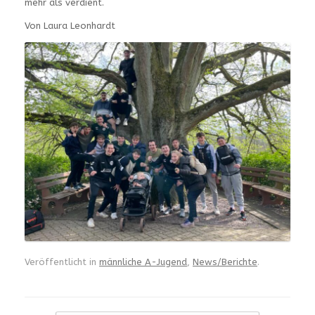
mehr als verdient.
Von Laura Leonhardt
Veröffentlicht in
männliche A-Jugend
,
News/Berichte
.