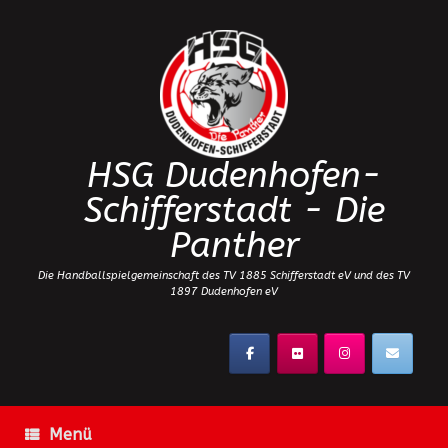
Zum
Inhalt
springen
HSG Dudenhofen-
Schifferstadt - Die
Panther
Die Handballspielgemeinschaft des TV 1885 Schifferstadt eV und des TV
1897 Dudenhofen eV
Menü