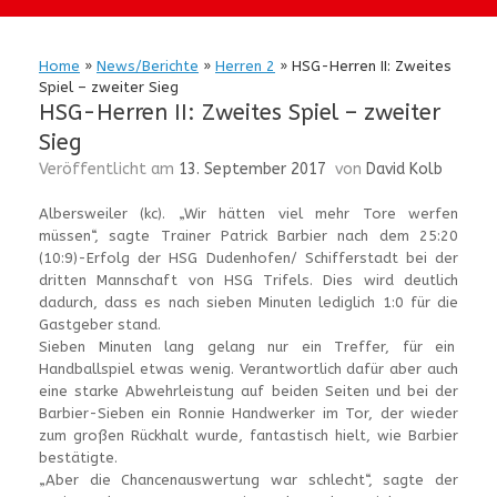
Home
»
News/Berichte
»
Herren 2
»
HSG-Herren II: Zweites
Spiel – zweiter Sieg
HSG-Herren II: Zweites Spiel – zweiter
Sieg
Veröffentlicht am
13. September 2017
von
David Kolb
Albersweiler (kc). „Wir hätten viel mehr Tore werfen
müssen“, sagte Trainer Patrick Barbier nach dem 25:20
(10:9)-Erfolg der HSG Dudenhofen/ Schifferstadt bei der
dritten Mannschaft von HSG Trifels. Dies wird deutlich
dadurch, dass es nach sieben Minuten lediglich 1:0 für die
Gastgeber stand.
Sieben Minuten lang gelang nur ein Treffer, für ein
Handballspiel etwas wenig. Verantwortlich dafür aber auch
eine starke Abwehrleistung auf beiden Seiten und bei der
Barbier-Sieben ein Ronnie Handwerker im Tor, der wieder
zum großen Rückhalt wurde, fantastisch hielt, wie Barbier
bestätigte.
„Aber die Chancenauswertung war schlecht“, sagte der