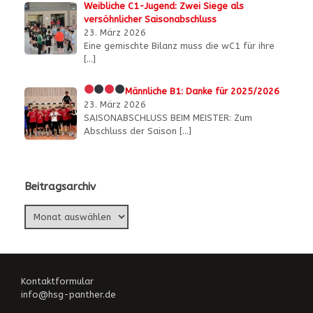
Weibliche C1-Jugend: Zwei Siege als
versöhnlicher Saisonabschluss
23. März 2026
Eine gemischte Bilanz muss die wC1 für ihre
[…]
Männliche B1:
Danke für 2025/2026
23. März 2026
SAISONABSCHLUSS BEIM MEISTER: Zum
Abschluss der Saison
[…]
Beitragsarchiv
Beitragsarchiv
Kontaktformular
info@hsg-panther.de