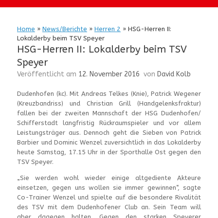
Home
»
News/Berichte
»
Herren 2
»
HSG-Herren II:
Lokalderby beim TSV Speyer
HSG-Herren II: Lokalderby beim TSV
Speyer
Veröffentlicht am
12. November 2016
von
David Kolb
Dudenhofen (kc). Mit Andreas Telkes (Knie), Patrick Wegener
(Kreuzbandriss) und Christian Grill (Handgelenksfraktur)
fallen bei der zweiten Mannschaft der HSG Dudenhofen/
Schifferstadt langfristig Rückraumspieler und vor allem
Leistungsträger aus. Dennoch geht die Sieben von Patrick
Barbier und Dominic Wenzel zuversichtlich in das Lokalderby
heute Samstag, 17.15 Uhr in der Sporthalle Ost gegen den
TSV Speyer.
„Sie werden wohl wieder einige altgediente Akteure
einsetzen, gegen uns wollen sie immer gewinnen“, sagte
Co-Trainer Wenzel und spielte auf die besondere Rivalität
des TSV mit dem Dudenhofener Club an. Sein Team will
aber dagegen halten. Gegen den starken Speyerer