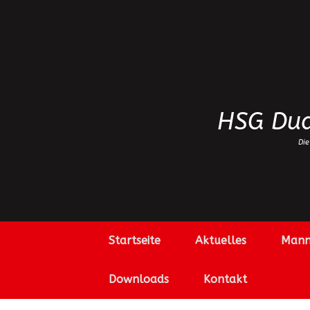
Zum
Inhalt
springen
HSG Dud
Die
Startseite
Aktuelles
Mann
Downloads
Kontakt