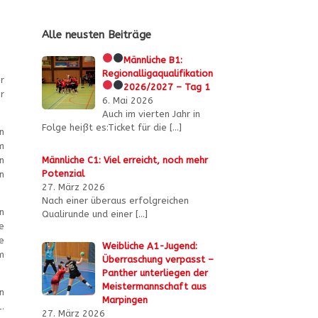
Alle neusten Beiträge
Männliche B1:
Regionalligaqualifikation
r
2026/2027 – Tag 1
r
6. Mai 2026
Auch im vierten Jahr in
Folge heißt es:Ticket für die
[…]
n
m
Männliche C1: Viel erreicht, noch mehr
n
Potenzial
n
27. März 2026
Nach einer überaus erfolgreichen
n
Qualirunde und einer
[…]
e
e
Weibliche A1-Jugend:
m
Überraschung verpasst –
Panther unterliegen der
Meistermannschaft aus
n
Marpingen
.
27. März 2026