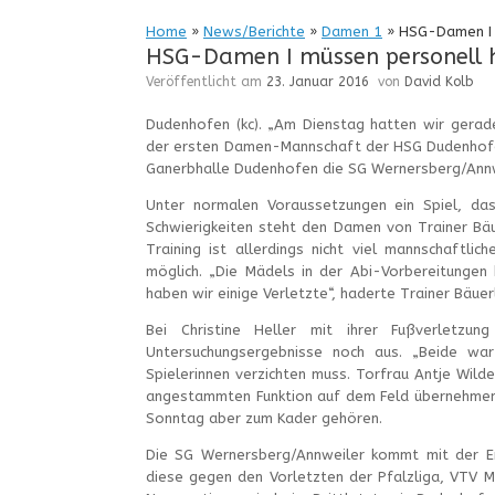
Home
»
News/Berichte
»
Damen 1
»
HSG-Damen I m
HSG-Damen I müssen personell h
Veröffentlicht am
23. Januar 2016
von
David Kolb
Dudenhofen (kc). „Am Dienstag hatten wir gerade 
der ersten Damen-Mannschaft der HSG Dudenhofen
Ganerbhalle Dudenhofen die SG Wernersberg/Annw
Unter normalen Voraussetzungen ein Spiel, da
Schwierigkeiten steht den Damen von Trainer Bäu
Training ist allerdings nicht viel mannschaftl
möglich. „Die Mädels in der Abi-Vorbereitungen
haben wir einige Verletzte“, haderte Trainer Bäuer
Bei Christine Heller mit ihrer Fußverletzun
Untersuchungsergebnisse noch aus. „Beide war
Spielerinnen verzichten muss. Torfrau Antje Wilde
angestammten Funktion auf dem Feld übernehmen k
Sonntag aber zum Kader gehören.
Die SG Wernersberg/Annweiler kommt mit der Emp
diese gegen den Vorletzten der Pfalzliga, VTV M