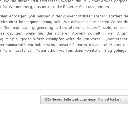
en, wo sie diesen Lauf fortsetzen wollen, die HSG aber etwas dagege
14 für Wernersberg, das möchte die Bäuerle-Sieb ausgleichen.
annt entgegen. „Wir müssen in der Abwehr stabiler stehen“, fordert de
ereich nicht konsequent genug sah. „Wir müssen diese harten Zeiten de
ißen und auch gegenseitig unterstützen, anfeuern“, sieht er sein
e dies gelingen, wenn aus der sicheren Abwehr schnell in den Angrif
ng im Spiel gegen Wörth anknüpfen wäre da von Vorteil. „Wernersber
 Übermannschaft, wir haben schon unsere Chancen, müssen aber über de
26 Tore müsste sein Team schon werfen, dann könnte ein Sieg gelingen
HSG-Herren: Selbstvertrauen gegen Kandel tanken
→