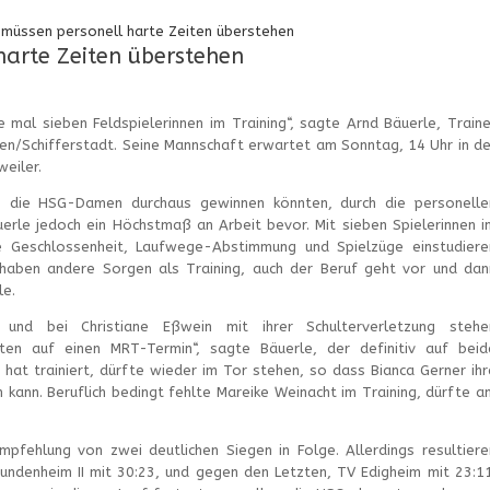
üssen personell harte Zeiten überstehen
arte Zeiten überstehen
mal sieben Feldspielerinnen im Training“, sagte Arnd Bäuerle, Traine
/Schifferstadt. Seine Mannschaft erwartet am Sonntag, 14 Uhr in de
eiler.
s die HSG-Damen durchaus gewinnen könnten, durch die personelle
erle jedoch ein Höchstmaß an Arbeit bevor. Mit sieben Spielerinnen i
iche Geschlossenheit, Laufwege-Abstimmung und Spielzüge einstudiere
 haben andere Sorgen als Training, auch der Beruf geht vor und dan
le.
g und bei Christiane Eßwein mit ihrer Schulterverletzung stehe
ten auf einen MRT-Termin“, sagte Bäuerle, der definitiv auf beid
 hat trainiert, dürfte wieder im Tor stehen, so dass Bianca Gerner ihr
ann. Beruflich bedingt fehlte Mareike Weinacht im Training, dürfte a
fehlung von zwei deutlichen Siegen in Folge. Allerdings resultiere
undenheim II mit 30:23, und gegen den Letzten, TV Edigheim mit 23:11