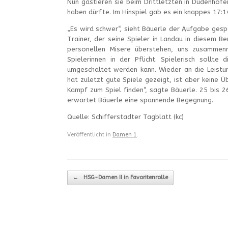
Nun gastieren sie beim Drittletzten in Dudenhof
haben dürfte. Im Hinspiel gab es ein knappes 17:
„Es wird schwer“, sieht Bäuerle der Aufgabe gesp
Trainer, der seine Spieler in Landau in diesem B
personellen Misere überstehen, uns zusammenre
Spielerinnen in der Pflicht. Spielerisch sollt
umgeschaltet werden kann. Wieder an die Leistu
hat zuletzt gute Spiele gezeigt, ist aber keine
Kampf zum Spiel finden“, sagte Bäuerle. 25 bis 
erwartet Bäuerle eine spannende Begegnung.
Quelle: Schifferstadter Tagblatt (kc)
Veröffentlicht in
Damen 1
.
Beitragsnavigation
←
HSG-Damen II in Favoritenrolle