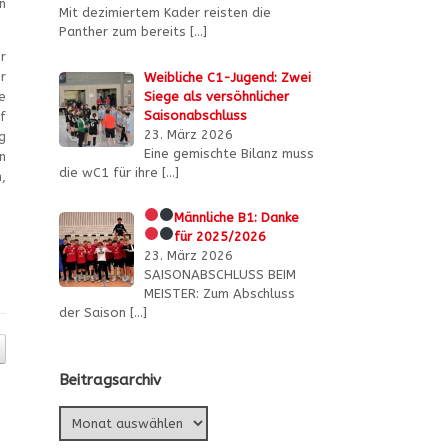
n
Mit dezimiertem Kader reisten die
Panther zum bereits
[…]
r
r
Weibliche C1-Jugend: Zwei
Siege als versöhnlicher
e
Saisonabschluss
f
23. März 2026
g
Eine gemischte Bilanz muss
n
die wC1 für ihre
[…]
,
Männliche B1:
Danke
für 2025/2026
23. März 2026
SAISONABSCHLUSS BEIM
MEISTER: Zum Abschluss
der Saison
[…]
Beitragsarchiv
Beitragsarchiv