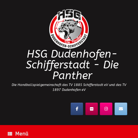
Zum
Inhalt
springen
HSG Dudenhofen-
Schifferstadt - Die
Panther
Die Handballspielgemeinschaft des TV 1885 Schifferstadt eV und des TV
1897 Dudenhofen eV
Menü