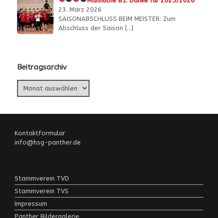
Männliche B1:
Danke für 2025/2026
23. März 2026
SAISONABSCHLUSS BEIM MEISTER: Zum
Abschluss der Saison
[…]
Beitragsarchiv
Beitragsarchiv
Kontaktformular
info@hsg-panther.de
Stammverein TVD
Stammverein TVS
Impressum
Panther Bildergalerie