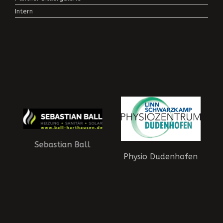
Intern
Sebastian Ball
Physio Dudenhofen
aft