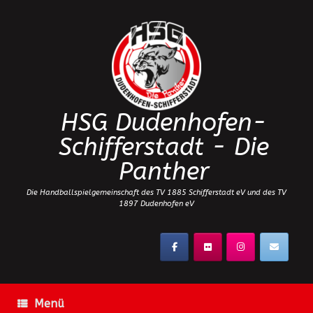
Zum
Inhalt
springen
HSG Dudenhofen-
Schifferstadt - Die
Panther
Die Handballspielgemeinschaft des TV 1885 Schifferstadt eV und des TV
1897 Dudenhofen eV
Menü