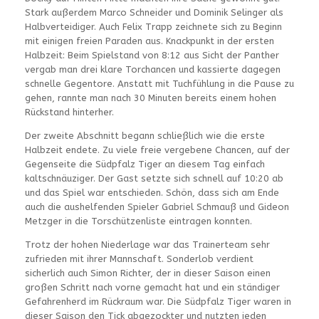
Stark außerdem Marco Schneider und Dominik Selinger als
Halbverteidiger. Auch Felix Trapp zeichnete sich zu Beginn
mit einigen freien Paraden aus. Knackpunkt in der ersten
Halbzeit: Beim Spielstand von 8:12 aus Sicht der Panther
vergab man drei klare Torchancen und kassierte dagegen
schnelle Gegentore. Anstatt mit Tuchfühlung in die Pause zu
gehen, rannte man nach 30 Minuten bereits einem hohen
Rückstand hinterher.
Der zweite Abschnitt begann schließlich wie die erste
Halbzeit endete. Zu viele freie vergebene Chancen, auf der
Gegenseite die Südpfalz Tiger an diesem Tag einfach
kaltschnäuziger. Der Gast setzte sich schnell auf 10:20 ab
und das Spiel war entschieden. Schön, dass sich am Ende
auch die aushelfenden Spieler Gabriel Schmauß und Gideon
Metzger in die Torschützenliste eintragen konnten.
Trotz der hohen Niederlage war das Trainerteam sehr
zufrieden mit ihrer Mannschaft. Sonderlob verdient
sicherlich auch Simon Richter, der in dieser Saison einen
großen Schritt nach vorne gemacht hat und ein ständiger
Gefahrenherd im Rückraum war. Die Südpfalz Tiger waren in
dieser Saison den Tick abgezockter und nutzten jeden