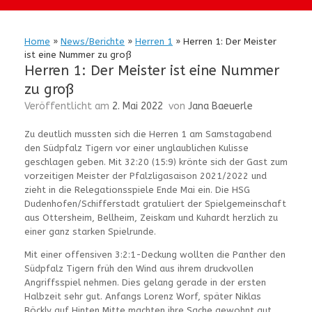
Home
»
News/Berichte
»
Herren 1
»
Herren 1: Der Meister
ist eine Nummer zu groß
Herren 1: Der Meister ist eine Nummer
zu groß
Veröffentlicht am
2. Mai 2022
von
Jana Baeuerle
Zu deutlich mussten sich die Herren 1 am Samstagabend
den Südpfalz Tigern vor einer unglaublichen Kulisse
geschlagen geben. Mit 32:20 (15:9) krönte sich der Gast zum
vorzeitigen Meister der Pfalzligasaison 2021/2022 und
zieht in die Relegationsspiele Ende Mai ein. Die HSG
Dudenhofen/Schifferstadt gratuliert der Spielgemeinschaft
aus Ottersheim, Bellheim, Zeiskam und Kuhardt herzlich zu
einer ganz starken Spielrunde.
Mit einer offensiven 3:2:1-Deckung wollten die Panther den
Südpfalz Tigern früh den Wind aus ihrem druckvollen
Angriffsspiel nehmen. Dies gelang gerade in der ersten
Halbzeit sehr gut. Anfangs Lorenz Worf, später Niklas
Böckly auf Hinten Mitte machten ihre Sache gewohnt gut.