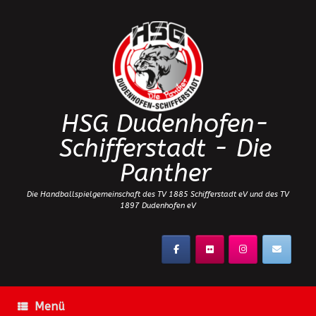
Zum
Inhalt
springen
HSG Dudenhofen-
Schifferstadt - Die
Panther
Die Handballspielgemeinschaft des TV 1885 Schifferstadt eV und des TV
1897 Dudenhofen eV
Menü