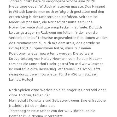
Jahresauftakt bereits vergangene Woche eine 20:28
Niederlage gegen Wittlich einstecken musste. Das Hinspiel
in Wittlich konnte man noch erfolgreich gestalten und den
ersten Sieg in der Meisterrunde einfahren. Seitdem ist
leider viel passiert, die Mannschaft muss seit Ende
November viele Ausfälle wegstecken – zu viele. Da auch
Leistungsträger im Rückraum ausfallen, finden sich die
Verbliebenen auf teilweise ungewohnten Positionen wieder,
das Zusammenspiel, auch mit dem Kreis, das gerade so
richtig Fahrt aufgenommen hatte, muss auf neuen
Positionen wieder neu erlernt werden. Die schwere
Knieverletzung von Hailey Neumann vom Spiel in Nieder-
Olm hat die Mannschaft sehr getroffen und wir wünschen
ihr weiterhin gute Besserung. Wir freuen uns schon jetzt
riesig darauf, wenn Du wieder für die HSG am Ball sein
kannst, Hailey!
Nach Spielen ohne Wechselspieler, sogar in Unterzahl oder
ohne Torfrau, fehlen der
Mannschaft Konstanz und Selbstvertrauen. Eine erfreuliche
Nachricht ist aber, dass seit
Jahresbeginn Nele Keiner von der wSG Rheinauen die
Panther im Rückraum unterstützt.