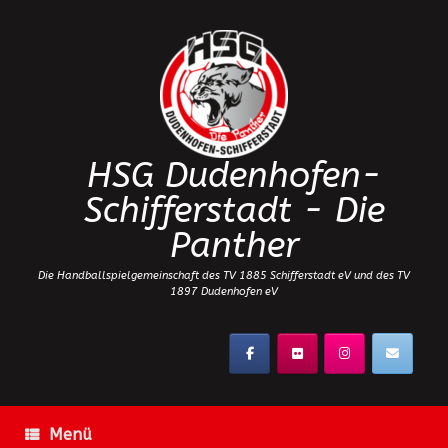
Zum
Inhalt
springen
HSG Dudenhofen-
Schifferstadt - Die
Panther
Die Handballspielgemeinschaft des TV 1885 Schifferstadt eV und des TV
1897 Dudenhofen eV
Menü