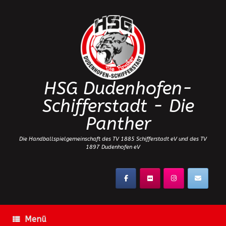
Zum
Inhalt
springen
HSG Dudenhofen-
Schifferstadt - Die
Panther
Die Handballspielgemeinschaft des TV 1885 Schifferstadt eV und des TV
1897 Dudenhofen eV
Menü