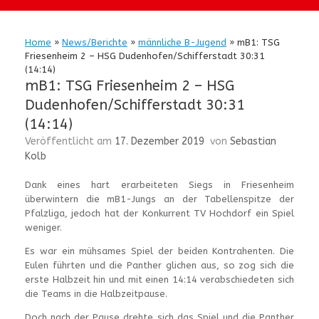
Home
»
News/Berichte
»
männliche B-Jugend
»
mB1: TSG
Friesenheim 2 – HSG Dudenhofen/Schifferstadt 30:31
(14:14)
mB1: TSG Friesenheim 2 – HSG
Dudenhofen/Schifferstadt 30:31
(14:14)
Veröffentlicht am
17. Dezember 2019
von
Sebastian
Kolb
Dank eines hart erarbeiteten Siegs in Friesenheim
überwintern die mB1-Jungs an der Tabellenspitze der
Pfalzliga, jedoch hat der Konkurrent TV Hochdorf ein Spiel
weniger.
Es war ein mühsames Spiel der beiden Kontrahenten. Die
Eulen führten und die Panther glichen aus, so zog sich die
erste Halbzeit hin und mit einen 14:14 verabschiedeten sich
die Teams in die Halbzeitpause.
Doch nach der Pause drehte sich das Spiel und die Panther