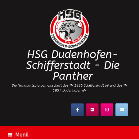
Zum
Inhalt
springen
HSG Dudenhofen-
Schifferstadt - Die
Panther
Die Handballspielgemeinschaft des TV 1885 Schifferstadt eV und des TV
1897 Dudenhofen eV
Menü