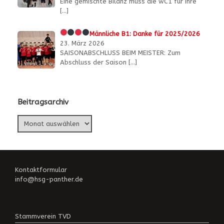
Eine gemischte Bilanz muss die wC1 für ihre
[…]
Männliche B1:
Danke für 2025/2026
23. März 2026
SAISONABSCHLUSS BEIM MEISTER: Zum
Abschluss der Saison
[…]
Beitragsarchiv
Beitragsarchiv
Kontaktformular
info@hsg-panther.de
Stammverein TVD