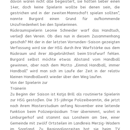
davon waren nicht alle begeistert, sie hatten lieber einen
14er, doch keine Spielerin wollte bei denen sein, die
gestrichen und in der zweiten Mannschaft spielen sollten“,
nannte Burgard einen Grund für aufkommende
Unzufriedenheit bei den Spielerinnen.
Rückraumspielerin Leonie Schneider warf das Handtuch,
verließ den Verein. Ob dies nun in diesem Zusammenhang
geschah? Mit der in der letzten Vorrunden-Saison gezeigten
Verfassung wird sie der HSG durch ihre Wurfstärke aus dem
Rückraum und ihrer Abgebrühtheit beim Strafwurf fehlen.
Burgard selbst möchte etwas Abstand vom Handball
gewinnen, aber nach dem Motto „Einmal Handball, immer
Handball“ wird man sich im Laufe der Zeit in der relativ
kleinen Handballwelt wieder über den Weg laufen.
Von der Spielerin zur
Trainerin
Zu Beginn der Saison ist Katja Brill als routinierte Spielerin
zur HSG gestoßen. Die 35-jährige Polizeibeamtin, die jetzt
nach ihrem Masterstudium anfang November eine leitende
Funktion beim Polizeipräsidium Trier übernimmt, wohnt in
Limburgerhof und stammt aus Lonsheim am See, einer
Gemeinde mit zwölf Ortsteilen im Landkreis Merzig-Wadern
im Saarland. Zu Regionaligazeiten hat sie beim TV