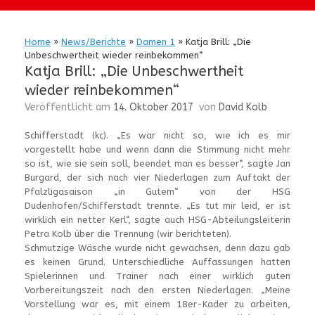
Home
»
News/Berichte
»
Damen 1
»
Katja Brill: „Die
Unbeschwertheit wieder reinbekommen“
Katja Brill: „Die Unbeschwertheit
wieder reinbekommen“
Veröffentlicht am
14. Oktober 2017
von
David Kolb
Schifferstadt (kc). „Es war nicht so, wie ich es mir
vorgestellt habe und wenn dann die Stimmung nicht mehr
so ist, wie sie sein soll, beendet man es besser“, sagte Jan
Burgard, der sich nach vier Niederlagen zum Auftakt der
Pfalzligasaison „in Gutem“ von der HSG
Dudenhofen/Schifferstadt trennte. „Es tut mir leid, er ist
wirklich ein netter Kerl“, sagte auch HSG-Abteilungsleiterin
Petra Kolb über die Trennung (wir berichteten).
Schmutzige Wäsche wurde nicht gewachsen, denn dazu gab
es keinen Grund. Unterschiedliche Auffassungen hatten
Spielerinnen und Trainer nach einer wirklich guten
Vorbereitungszeit nach den ersten Niederlagen. „Meine
Vorstellung war es, mit einem 18er-Kader zu arbeiten,