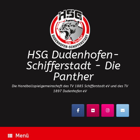
Zum
Inhalt
springen
HSG Dudenhofen-
Schifferstadt - Die
Panther
Die Handballspielgemeinschaft des TV 1885 Schifferstadt eV und des TV
1897 Dudenhofen eV
Menü