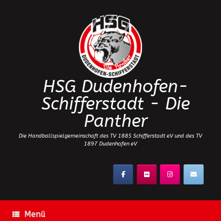
Zum
Inhalt
springen
HSG Dudenhofen-
Schifferstadt - Die
Panther
Die Handballspielgemeinschaft des TV 1885 Schifferstadt eV und des TV
1897 Dudenhofen eV
Menü