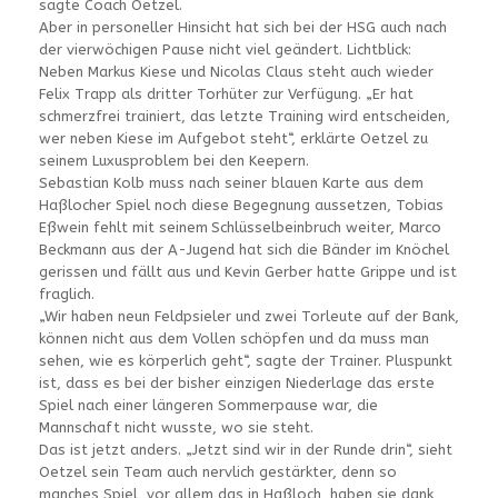
sagte Coach Oetzel.
Aber in personeller Hinsicht hat sich bei der HSG auch nach
der vierwöchigen Pause nicht viel geändert. Lichtblick:
Neben Markus Kiese und Nicolas Claus steht auch wieder
Felix Trapp als dritter Torhüter zur Verfügung. „Er hat
schmerzfrei trainiert, das letzte Training wird entscheiden,
wer neben Kiese im Aufgebot steht“, erklärte Oetzel zu
seinem Luxusproblem bei den Keepern.
Sebastian Kolb muss nach seiner blauen Karte aus dem
Haßlocher Spiel noch diese Begegnung aussetzen, Tobias
Eßwein fehlt mit seinem Schlüsselbeinbruch weiter, Marco
Beckmann aus der A-Jugend hat sich die Bänder im Knöchel
gerissen und fällt aus und Kevin Gerber hatte Grippe und ist
fraglich.
„Wir haben neun Feldpsieler und zwei Torleute auf der Bank,
können nicht aus dem Vollen schöpfen und da muss man
sehen, wie es körperlich geht“, sagte der Trainer. Pluspunkt
ist, dass es bei der bisher einzigen Niederlage das erste
Spiel nach einer längeren Sommerpause war, die
Mannschaft nicht wusste, wo sie steht.
Das ist jetzt anders. „Jetzt sind wir in der Runde drin“, sieht
Oetzel sein Team auch nervlich gestärkter, denn so
manches Spiel, vor allem das in Haßloch, haben sie dank