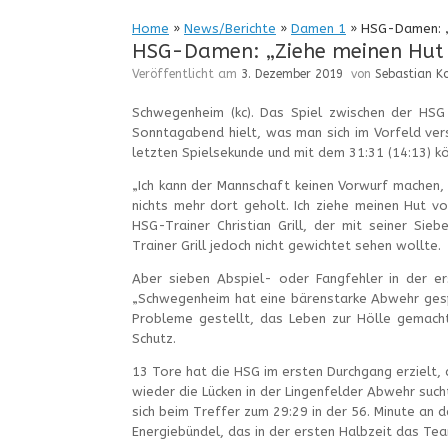
Home
»
News/Berichte
»
Damen 1
»
HSG-Damen: „Z
HSG-Damen: „Ziehe meinen Hut 
Veröffentlicht am
3. Dezember 2019
von
Sebastian K
Schwegenheim (kc). Das Spiel zwischen der HS
Sonntagabend hielt, was man sich im Vorfeld vers
letzten Spielsekunde und mit dem 31:31 (14:13) k
„Ich kann der Mannschaft keinen Vorwurf machen,
nichts mehr dort geholt. Ich ziehe meinen Hut v
HSG-Trainer Christian Grill, der mit seiner Sie
Trainer Grill jedoch nicht gewichtet sehen wollte.
Aber sieben Abspiel- oder Fangfehler in der e
„Schwegenheim hat eine bärenstarke Abwehr gespie
Probleme gestellt, das Leben zur Hölle gemacht
Schutz.
13 Tore hat die HSG im ersten Durchgang erzielt, 
wieder die Lücken in der Lingenfelder Abwehr such
sich beim Treffer zum 29:29 in der 56. Minute an d
Energiebündel, das in der ersten Halbzeit das Tea