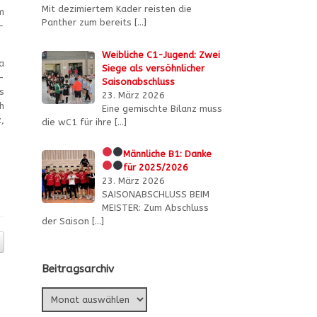
Mit dezimiertem Kader reisten die
m
Panther zum bereits
[…]
-
Weibliche C1-Jugend: Zwei
a
Siege als versöhnlicher
-
Saisonabschluss
s
23. März 2026
h
Eine gemischte Bilanz muss
,
die wC1 für ihre
[…]
Männliche B1:
Danke
für 2025/2026
23. März 2026
SAISONABSCHLUSS BEIM
MEISTER: Zum Abschluss
der Saison
[…]
Beitragsarchiv
Beitragsarchiv