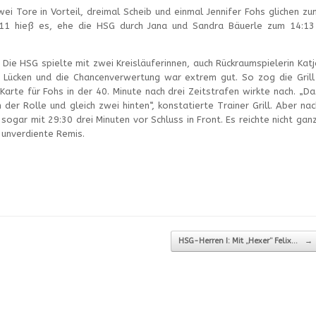
ei Tore in Vorteil, dreimal Scheib und einmal Jennifer Fohs glichen zu
14:11 hieß es, ehe die HSG durch Jana und Sandra Bäuerle zum 14:13
Die HSG spielte mit zwei Kreisläuferinnen, auch Rückraumspielerin Katj
n Lücken und die Chancenverwertung war extrem gut. So zog die Grill
Karte für Fohs in der 40. Minute nach drei Zeitstrafen wirkte nach. „Da
er Rolle und gleich zwei hinten“, konstatierte Trainer Grill. Aber nac
gar mit 29:30 drei Minuten vor Schluss in Front. Es reichte nicht ganz
 unverdiente Remis.
HSG-Herren I: Mit „Hexer“ Felix…
→