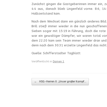
Zunächst gingen die Gastgeberinnen immer ein, zw
4:4 aus, danach blieb Lingenfeld vorne. 8:6, 
Halbzeitstand kam.
Nach dem Wechsel dann ein gänzlich anderes Bild. 
Brill stieß immer wieder in die nun geschaffene
Sieben sogar mit 15:19 in Führung, doch die rote 
war ein gewaltiger Dämpfer, wir waren total von d
dem 22:20 kam sein Team immer wieder dran und so
denn nach dem 30:31 erzielte Lingenfeld das nicht
Quelle: Schifferstadter Tagblatt
Veröffentlicht in
Damen 1
.
Beitragsnavigation
←
HSG-Herren II: „Unser großer Kampf…