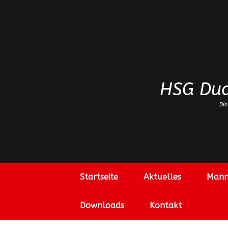
Zum
Inhalt
springen
HSG Dud
Die
Startseite
Aktuelles
Mann
Downloads
Kontakt