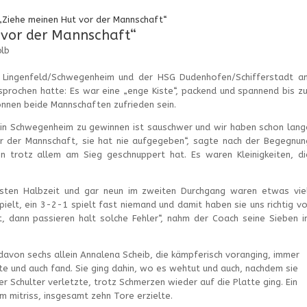
iehe meinen Hut vor der Mannschaft“
vor der Mannschaft“
olb
G Lingenfeld/Schwegenheim und der HSG Dudenhofen/Schifferstadt a
prochen hatte: Es war eine „enge Kiste“, packend und spannend bis zu
önnen beide Mannschaften zufrieden sein.
 in Schwegenheim zu gewinnen ist sauschwer und wir haben schon lang
or der Mannschaft, sie hat nie aufgegeben“, sagte nach der Begegnun
ben trotz allem am Sieg geschnuppert hat. Es waren Kleinigkeiten, di
rsten Halbzeit und gar neun im zweiten Durchgang waren etwas viel
lt, ein 3-2-1 spielt fast niemand und damit haben sie uns richtig vo
, dann passieren halt solche Fehler“, nahm der Coach seine Sieben i
davon sechs allein Annalena Scheib, die kämpferisch voranging, immer
te und auch fand. Sie ging dahin, wo es wehtut und auch, nachdem sie
er Schulter verletzte, trotz Schmerzen wieder auf die Platte ging. Ein
m mitriss, insgesamt zehn Tore erzielte.