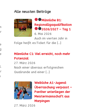
Alle neusten Beiträge
Männliche B1:
Regionalligaqualifikation
m
2026/2027 – Tag 1
r
6. Mai 2026
Auch im vierten Jahr in
Folge heißt es:Ticket für die
[…]
e
g
Männliche C1: Viel erreicht, noch mehr
e
Potenzial
27. März 2026
.
Nach einer überaus erfolgreichen
r
Qualirunde und einer
[…]
n
Weibliche A1-Jugend:
Überraschung verpasst –
Panther unterliegen der
Meistermannschaft aus
Marpingen
27. März 2026