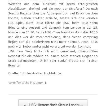
Werferin aus dem Rückraum mit sechs erfolgreichen
Abschlüssen, dreimal traf sie noch per Strafwurf. Da auch
Sandra Bäuerle über die Außenposition viel Druck ausüben
konnte, sieben Treffer erzielte, setzte sich das variable
HSG-Spiel durch. 5:10 führte die HSG, beim 8:10 nahm
Bäuerle eine Auszeit und dennoch kam Landau in der 25.
Minute zum 10:10. Sechs HSG-Tore brachten dann das 10:16
und dies war die Vorentscheidung, denn diesen Vorsprung
ließen sich die Spielerinnen nicht mehr nehmen. Pech, dass
noch vier Siebenmeter nicht verwertet werden konnten.
„Mit dem Sieg hatte ich nicht gerechnet, allergrößten
Respekt für die Mädels bei einem solch starken Gegner so
stark aufzuspielen. Ich bin sehr stolz“, freute sich Trainer
Bäuerle.
Quelle: Schifferstadter Tagblatt (kc)
Veröffentlicht in
Damen 1
.
Beitragsnavigation
←
HSG-Herren: Nach Sieg in Landau…