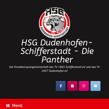
Zum
Inhalt
springen
HSG Dudenhofen-
Schifferstadt - Die
Panther
Die Handballspielgemeinschaft des TV 1885 Schifferstadt eV und des TV
1897 Dudenhofen eV
Menü