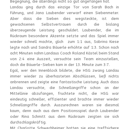
Begegnung, die allerdings nicht so gut angefangen hat.
Landau ging durch das einzige Tor von Sarah Bach in
Führung, und Jana Laubender verwarf einen Siebenmeter.
Aber dass die Sieben dies wegsteckte, ist dem
gewachsenen Selbstvertrauen durch die bislang
überzeugende Leistung geschuldet. Laubender, die im
Rückraum besondere Akzente setzte und das Spiel immer
wieder schnell machte, glich zum 1:1 aus, Sabrina Kiese
legte nach und Sandra Bäuerle erhöhte auf 1:3. Schon nach
acht Minuten nahm Landaus Coach Roland Kästel beim Stand
von 2:4 eine Auszeit, versuchte sein Team einzustellen,
doch die Bäuerle-Sieben kam in der 13. Minute zum 3:7.
Egal, wer den Innenblock bildete, die HSG zwang Landau
immer wieder zu überhasteten Abschlüssen, ließ nichts
anbrennen und zeigte eine fantastische Leistung. Auch dass
Landau versuchte, die Schnellangriffe schon an der
Mittellinie abzufangen, fruchtete nicht, die HSG war
eindeutig schneller, effizienter und brachte immer wieder
Schnellangriffe durch. Auszurechnen waren sie diesmal
kaum, denn auch aus dem Positionsspiel durch Laubender
oder Rina Schmitt aus dem Rückraum zeigten sie sich
durchschlagskräftig.
Mit Charlotte Schwechheimer hatten sie eine treffsichere