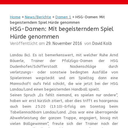
Home
»
News/Berichte
»
Damen 1
»
HSG-Damen: Mit
begeisterndem Spiel Hürde genommen
HSG-Damen: Mit begeisterndem Spiel
Hürde genommen
Veröffentlicht am
29. November 2016
von
David Kolb
Landau (kc). Es ist bemerkenswert, mit welcher Ruhe Arnd
Bäuerle, Trainer der Pfalzliga-Damen der HSG
Dudenhofen/Schifferstadt Nackenschläge durch
verletzungs- oder sonstwie bedingten Ausfälle von
Spielerinnen wegsteckt und am Spieltag dann eine
Mannschaft aufs Feld schickt, die wie jetzt bei der HSG
Landau/Land einen begeisternden Handball spielt.
Seinen Spruch „Es fehlt niemand, es spielen nur andere“,
haben wir erst kürzlich zitiert, aber dies trifft es haargenau
auch beim 25:20 (13:10)-Erfolg am Sonntag beim
Tabellennachbarn Landau/Land. „Das war eine überragende
Abwehrleistung der ganzen Truppe, engagiert, bissig mit
vielen Ballgewinnen“, freute sich der Trainer nach der