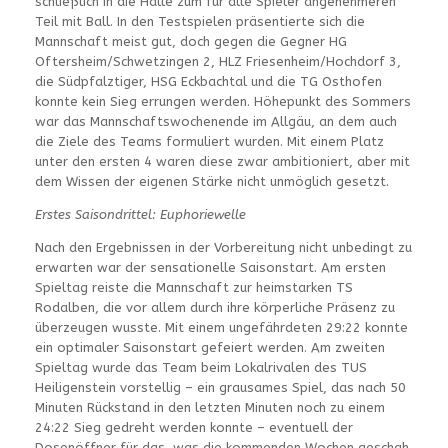
schließlich in die Halle zum für alle Spieler angenehmeren
Teil mit Ball. In den Testspielen präsentierte sich die
Mannschaft meist gut, doch gegen die Gegner HG
Oftersheim/Schwetzingen 2, HLZ Friesenheim/Hochdorf 3,
die Südpfalztiger, HSG Eckbachtal und die TG Osthofen
konnte kein Sieg errungen werden. Höhepunkt des Sommers
war das Mannschaftswochenende im Allgäu, an dem auch
die Ziele des Teams formuliert wurden. Mit einem Platz
unter den ersten 4 waren diese zwar ambitioniert, aber mit
dem Wissen der eigenen Stärke nicht unmöglich gesetzt.
Erstes Saisondrittel: Euphoriewelle
Nach den Ergebnissen in der Vorbereitung nicht unbedingt zu
erwarten war der sensationelle Saisonstart. Am ersten
Spieltag reiste die Mannschaft zur heimstarken TS
Rodalben, die vor allem durch ihre körperliche Präsenz zu
überzeugen wusste. Mit einem ungefährdeten 29:22 konnte
ein optimaler Saisonstart gefeiert werden. Am zweiten
Spieltag wurde das Team beim Lokalrivalen des TUS
Heiligenstein vorstellig – ein grausames Spiel, das nach 50
Minuten Rückstand in den letzten Minuten noch zu einem
24:22 Sieg gedreht werden konnte – eventuell der
Dosenöffner für das, was die kommenden Wochen geschah.