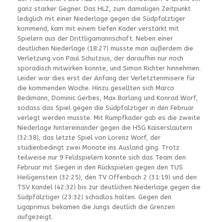
ganz starker Gegner. Das HLZ, zum damaligen Zeitpunkt
lediglich mit einer Niederlage gegen die Südpfalztiger
kommend, kam mit einem tiefen Kader verstärkt mit
Spielern aus der Drittligamannschaft. Neben einer
deutlichen Niederlage (18:27) musste man außerdem die
Verletzung von Paul Schutzius, der daraufhin nur noch
sporadisch mitwirken konnte, und Simon Richter hinnehmen.
Leider war dies erst der Anfang der Verletztenmisere für
die kommenden Woche. Hinzu gesellten sich Marco
Beckmann, Dominic Gerbes, Max Barlang und Konrad Worf,
sodass das Spiel gegen die Südpfalztiger in den Februar
verlegt werden musste. Mit Rumpfkader gab es die zweite
Niederlage hintereinander gegen die HSG Kaiserslautern
(32:38), das letzte Spiel von Lorenz Worf, der
studienbedingt zwei Monate ins Ausland ging. Trotz
teilweise nur 9 Feldspielern konnte sich das Team den
Februar mit Siegen in den Rückspielen gegen den TUS
Heiligenstein (32:25), den TV Offenbach 2 (31:19) und den
TSV Kandel (42:32) bis zur deutlichen Niederlage gegen die
Südpfalztiger (23:32) schadlos halten. Gegen den
Ligaprimus bekamen die Jungs deutlich die Grenzen
aufgezeigt.