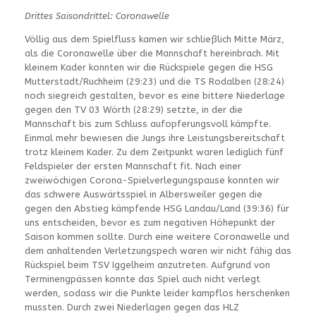
Drittes Saisondrittel: Coronawelle
Völlig aus dem Spielfluss kamen wir schließlich Mitte März,
als die Coronawelle über die Mannschaft hereinbrach. Mit
kleinem Kader konnten wir die Rückspiele gegen die HSG
Mutterstadt/Ruchheim (29:23) und die TS Rodalben (28:24)
noch siegreich gestalten, bevor es eine bittere Niederlage
gegen den TV 03 Wörth (28:29) setzte, in der die
Mannschaft bis zum Schluss aufopferungsvoll kämpfte.
Einmal mehr bewiesen die Jungs ihre Leistungsbereitschaft
trotz kleinem Kader. Zu dem Zeitpunkt waren lediglich fünf
Feldspieler der ersten Mannschaft fit. Nach einer
zweiwöchigen Corona-Spielverlegungspause konnten wir
das schwere Auswärtsspiel in Albersweiler gegen die
gegen den Abstieg kämpfende HSG Landau/Land (39:36) für
uns entscheiden, bevor es zum negativen Höhepunkt der
Saison kommen sollte. Durch eine weitere Coronawelle und
dem anhaltenden Verletzungspech waren wir nicht fähig das
Rückspiel beim TSV Iggelheim anzutreten. Aufgrund von
Terminengpässen konnte das Spiel auch nicht verlegt
werden, sodass wir die Punkte leider kampflos herschenken
mussten. Durch zwei Niederlagen gegen das HLZ