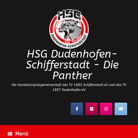
Zum
Inhalt
springen
HSG Dudenhofen-
Schifferstadt - Die
Panther
Die Handballspielgemeinschaft des TV 1885 Schifferstadt eV und des TV
1897 Dudenhofen eV
Menü