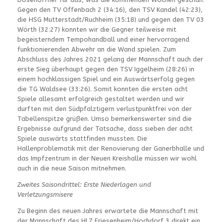
Gegen den TV Offenbach 2 (34:16), den TSV Kandel (42:23),
die HSG Mutterstadt/Ruchheim (35:18) und gegen den TV 03
Wörth (32:27) konnten wir die Gegner teilweise mit
begeisterndem Tempohandball und einer hervorragend
funktionierenden Abwehr an die Wand spielen. Zum
Abschluss des Jahres 2021 gelang der Mannschaft auch der
erste Sieg überhaupt gegen den TSV Iggelheim (28:26) in
einem hochklassigen Spiel und ein Auswärtserfolg gegen
die TG Waldsee (33:26). Somit konnten die ersten acht
Spiele allesamt erfolgreich gestaltet werden und wir
durften mit den Südpfalztigern verlustpunktfrei von der
Tabellenspitze grüßen. Umso bemerkenswerter sind die
Ergebnisse aufgrund der Tatsache, dass sieben der acht
Spiele auswärts stattfinden mussten. Die
Hallenproblematik mit der Renovierung der Ganerbhalle und
das Impfzentrum in der Neuen Kreishalle müssen wir wohl
auch in die neue Saison mitnehmen.
Zweites Saisondrittel: Erste Niederlagen und
Verletzungsmisere
Zu Beginn des neuen Jahres erwartete die Mannschaft mit
der Mannschaft des HLZ Friesenheim/Hochdorf 3 direkt ein