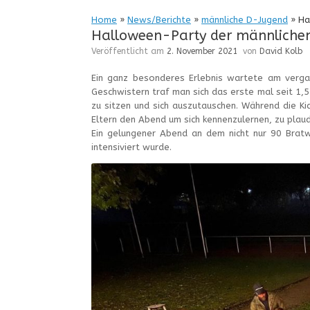
Home
»
News/Berichte
»
männliche D-Jugend
»
Hal
Halloween-Party der männliche
Veröffentlicht am
2. November 2021
von
David Kolb
Ein ganz besonderes Erlebnis wartete am verg
Geschwistern traf man sich das erste mal seit 1,
zu sitzen und sich auszutauschen. Während die K
Eltern den Abend um sich kennenzulernen, zu plau
Ein gelungener Abend an dem nicht nur 90 Brat
intensiviert wurde.