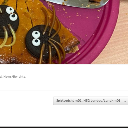
d
,
News/Berichte
.
Spielbericht mD1: HSG Landau/Land-mD1
→