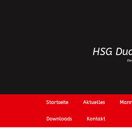
Zum
Inhalt
springen
HSG Dud
Die
Startseite
Aktuelles
Mann
Downloads
Kontakt