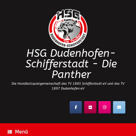
Zum
Inhalt
springen
HSG Dudenhofen-
Schifferstadt - Die
Panther
Die Handballspielgemeinschaft des TV 1885 Schifferstadt eV und des TV
1897 Dudenhofen eV
Menü