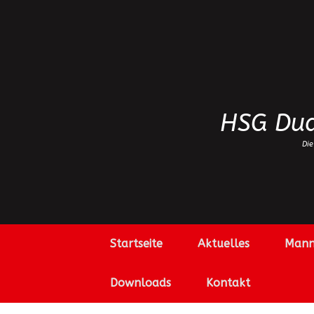
Zum
Inhalt
springen
HSG Dud
Die
Startseite
Aktuelles
Mann
Downloads
Kontakt