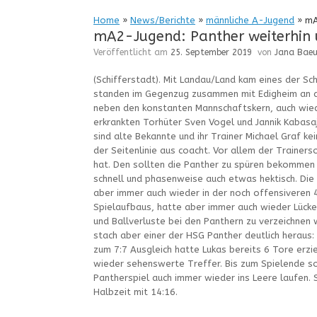
Home
»
News/Berichte
»
männliche A-Jugend
»
mA2
mA2-Jugend: Panther weiterhin u
Veröffentlicht am
25. September 2019
von
Jana Baeu
(Schifferstadt). Mit Landau/Land kam eines der Schl
standen im Gegenzug zusammen mit Edigheim an de
neben den konstanten Mannschaftskern, auch wiede
erkrankten Torhüter Sven Vogel und Jannik Kabasaj
sind alte Bekannte und ihr Trainer Michael Graf k
der Seitenlinie aus coacht. Vor allem der Trainers
hat. Den sollten die Panther zu spüren bekommen 
schnell und phasenweise auch etwas hektisch. Die 
aber immer auch wieder in der noch offensiveren 4
Spielaufbaus, hatte aber immer auch wieder Lücke
und Ballverluste bei den Panthern zu verzeichnen 
stach aber einer der HSG Panther deutlich heraus:
zum 7:7 Ausgleich hatte Lukas bereits 6 Tore erzi
wieder sehenswerte Treffer. Bis zum Spielende so
Pantherspiel auch immer wieder ins Leere laufen. 
Halbzeit mit 14:16.