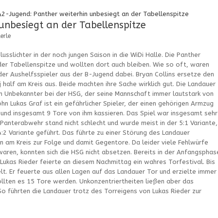
-Jugend: Panther weiterhin unbesiegt an der Tabellenspitze
nbesiegt an der Tabellenspitze
erle
usslichter in der noch jungen Saison in die WiDi Halle. Die Panther
r Tabellenspitze und wollten dort auch bleiben. Wie so oft, waren
r Aushelfsspieler aus der B-Jugend dabei. Bryan Collins ersetze den
 half am Kreis aus. Beide machten ihre Sache wirklich gut. Die Landauer
ein Unbekannter bei der HSG, der seine Mannschaft immer lautstark von
ohn Lukas Graf ist ein gefährlicher Spieler, der einen gehörigen Armzug
und insgesamt 9 Tore von ihm kassieren. Das Spiel war insgesamt sehr
Panterabwehr stand nicht schlecht und wurde meist in der 5:1 Variante,
:2 Variante geführt. Das führte zu einer Störung des Landauer
n am Kreis zur Folge und damit Gegentore. Da leider viele Fehlwürfe
waren, konnten sich die HSG nicht absetzen. Bereits in der Anfangsphas
 Lukas Rieder feierte an diesem Nachmittag ein wahres Torfestival. Bis
elt. Er feuerte aus allen Lagen auf das Landauer Tor und erzielte immer
llten es 15 Tore werden. Unkonzentriertheiten ließen aber das
So führten die Landauer trotz des Torreigens von Lukas Rieder zur