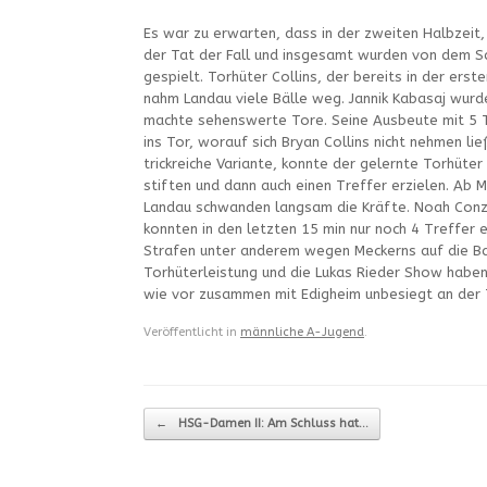
Es war zu erwarten, dass in der zweiten Halbzeit
der Tat der Fall und insgesamt wurden von dem Sc
gespielt. Torhüter Collins, der bereits in der ers
nahm Landau viele Bälle weg. Jannik Kabasaj wurde 
machte sehenswerte Tore. Seine Ausbeute mit 5 T
ins Tor, worauf sich Bryan Collins nicht nehmen li
trickreiche Variante, konnte der gelernte Torhüte
stiften und dann auch einen Treffer erzielen. Ab M
Landau schwanden langsam die Kräfte. Noah Conz
konnten in den letzten 15 min nur noch 4 Treffer 
Strafen unter anderem wegen Meckerns auf die Ban
Torhüterleistung und die Lukas Rieder Show haben 
wie vor zusammen mit Edigheim unbesiegt an der 
Veröffentlicht in
männliche A-Jugend
.
Beitragsnavigation
←
HSG-Damen II: Am Schluss hat…