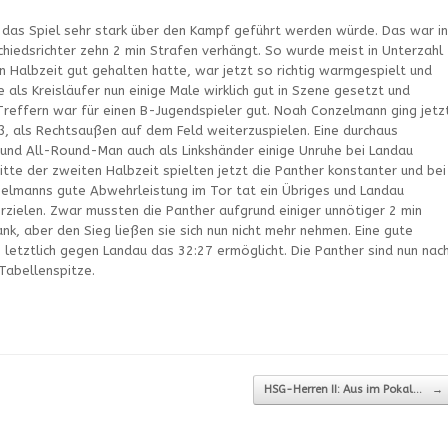
, das Spiel sehr stark über den Kampf geführt werden würde. Das war in
hiedsrichter zehn 2 min Strafen verhängt. So wurde meist in Unterzahl
ten Halbzeit gut gehalten hatte, war jetzt so richtig warmgespielt und
als Kreisläufer nun einige Male wirklich gut in Szene gesetzt und
reffern war für einen B-Jugendspieler gut. Noah Conzelmann ging jetz
eß, als Rechtsaußen auf dem Feld weiterzuspielen. Eine durchaus
r und All-Round-Man auch als Linkshänder einige Unruhe bei Landau
itte der zweiten Halbzeit spielten jetzt die Panther konstanter und bei
elmanns gute Abwehrleistung im Tor tat ein Übriges und Landau
erzielen. Zwar mussten die Panther aufgrund einiger unnötiger 2 min
k, aber den Sieg ließen sie sich nun nicht mehr nehmen. Eine gute
letztlich gegen Landau das 32:27 ermöglicht. Die Panther sind nun nac
Tabellenspitze.
HSG-Herren II: Aus im Pokal…
→