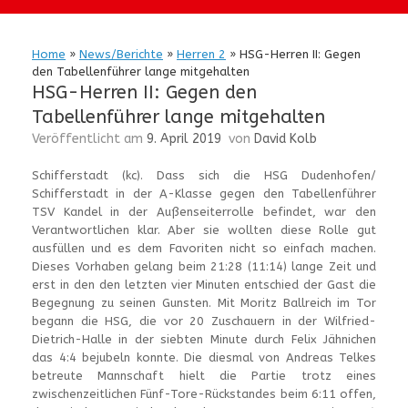
Home
»
News/Berichte
»
Herren 2
»
HSG-Herren II: Gegen
den Tabellenführer lange mitgehalten
HSG-Herren II: Gegen den
Tabellenführer lange mitgehalten
Veröffentlicht am
9. April 2019
von
David Kolb
Schifferstadt (kc). Dass sich die HSG Dudenhofen/
Schifferstadt in der A-Klasse gegen den Tabellenführer
TSV Kandel in der Außenseiterrolle befindet, war den
Verantwortlichen klar. Aber sie wollten diese Rolle gut
ausfüllen und es dem Favoriten nicht so einfach machen.
Dieses Vorhaben gelang beim 21:28 (11:14) lange Zeit und
erst in den den letzten vier Minuten entschied der Gast die
Begegnung zu seinen Gunsten. Mit Moritz Ballreich im Tor
begann die HSG, die vor 20 Zuschauern in der Wilfried-
Dietrich-Halle in der siebten Minute durch Felix Jähnichen
das 4:4 bejubeln konnte. Die diesmal von Andreas Telkes
betreute Mannschaft hielt die Partie trotz eines
zwischenzeitlichen Fünf-Tore-Rückstandes beim 6:11 offen,