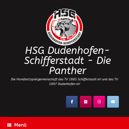
Zum
Inhalt
springen
HSG Dudenhofen-
Schifferstadt - Die
Panther
Die Handballspielgemeinschaft des TV 1885 Schifferstadt eV und des TV
1897 Dudenhofen eV
Menü