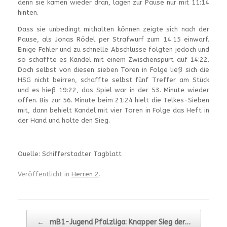
denn sie kamen wieder dran, lagen zur Pause nur mit 11:14
hinten.
Dass sie unbedingt mithalten können zeigte sich nach der
Pause, als Jonas Rödel per Strafwurf zum 14:15 einwarf.
Einige Fehler und zu schnelle Abschlüsse folgten jedoch und
so schaffte es Kandel mit einem Zwischenspurt auf 14:22.
Doch selbst von diesen sieben Toren in Folge ließ sich die
HSG nicht beirren, schaffte selbst fünf Treffer am Stück
und es hieß 19:22, das Spiel war in der 53. Minute wieder
offen. Bis zur 56. Minute beim 21:24 hielt die Telkes-Sieben
mit, dann behielt Kandel mit vier Toren in Folge das Heft in
der Hand und holte den Sieg.
Quelle: Schifferstadter Tagblatt
Veröffentlicht in
Herren 2
.
Beitragsnavigation
←
mB1-Jugend Pfalzliga: Knapper Sieg der…