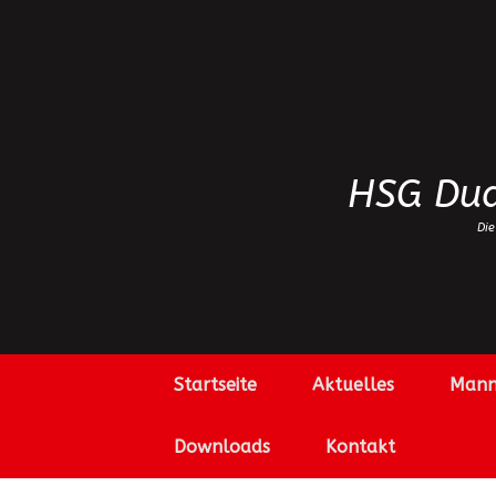
Zum
Inhalt
springen
HSG Dud
Die
Startseite
Aktuelles
Mann
Downloads
Kontakt