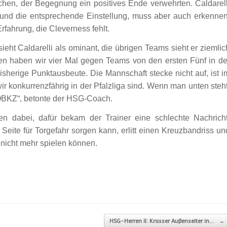
ichen, der Begegnung ein positives Ende verwehrten. Caldarell
und die entsprechende Einstellung, muss aber auch erkennen
fahrung, die Cleverness fehlt.
eht Caldarelli als ominant, die übrigen Teams sieht er ziemlic
en haben wir vier Mal gegen Teams von den ersten Fünf in de
e bisherige Punktausbeute. Die Mannschaft stecke nicht auf, ist i
wir konkurrenzfährig in der Pfalzliga sind. Wenn man unten steht
 OBKZ“, betonte der HSG-Coach.
n dabei, dafür bekam der Trainer eine schlechte Nachricht
 Seite für Torgefahr sorgen kann, erlitt einen Kreuzbandriss un
nicht mehr spielen können.
HSG-Herren II: Krasser Außenseiter in…
→