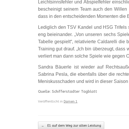
Leichtsinnsfehler und Abspielfehler einschl
bescheinigt seinem Team auch den Willen 
dass in den entscheidenden Momenten die Er
Lediglich den TSV Kandel und HSG Trifels si
eng beieinander. „Von unseren sechs Spiel
Tabelle gespielt“, relativierte Caldarelli di
Training gut drauf. „Ich bin überzeugt, dass 
verliert man dann solche Spiele wie gegen
Sandra Bäuerle ist wieder auf Rechtsauße
Sabrina Pesla, die ebenfalls über die rechte
Meniskusschaden und wird in dieser Saison 
Quelle: Schifferstadter Tagblatt
Veröffentlicht in
Damen 1
.
Beitragsnavigation
←
E1 auf dem Weg zur alten Leistung