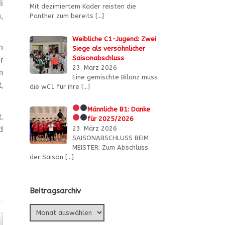
i
Mit dezimiertem Kader reisten die
,
Panther zum bereits
[…]
Weibliche C1-Jugend: Zwei
h
Siege als versöhnlicher
Saisonabschluss
r
23. März 2026
m
Eine gemischte Bilanz muss
,
die wC1 für ihre
[…]
Männliche B1:
Danke
.
für 2025/2026
23. März 2026
d
SAISONABSCHLUSS BEIM
MEISTER: Zum Abschluss
der Saison
[…]
Beitragsarchiv
Beitragsarchiv