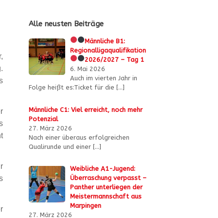
Alle neusten Beiträge
Männliche B1:
Regionalligaqualifikation
,
2026/2027 – Tag 1
.
6. Mai 2026
Auch im vierten Jahr in
s
Folge heißt es:Ticket für die
[…]
Männliche C1: Viel erreicht, noch mehr
r
Potenzial
s
27. März 2026
t
Nach einer überaus erfolgreichen
Qualirunde und einer
[…]
r
Weibliche A1-Jugend:
s
Überraschung verpasst –
Panther unterliegen der
Meistermannschaft aus
Marpingen
r
27. März 2026