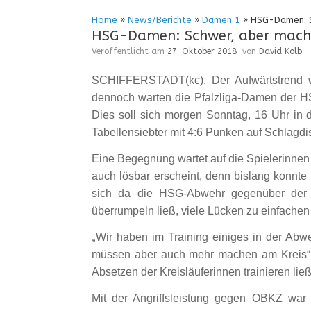
Home
»
News/Berichte
»
Damen 1
»
HSG-Damen: S
HSG-Damen: Schwer, aber mach
Veröffentlicht am
27. Oktober 2018
von
David Kolb
SCHIFFERSTADT(kc). Der Aufwärtstrend w
dennoch warten die Pfalzliga-Damen der HS
Dies soll sich morgen Sonntag, 16 Uhr in d
Tabellensiebter mit 4:6 Punken auf Schlagdi
Eine Begegnung wartet auf die Spielerinnen 
auch lösbar erscheint, denn bislang konnte
sich da die HSG-Abwehr gegenüber der le
überrumpeln ließ, viele Lücken zu einfachen
Wir haben im Training einiges in der Abwehr
„
müssen aber auch mehr machen am Kreis“, f
Absetzen der Kreisläuferinnen trainieren lie
Mit der Angriffsleistung gegen OBKZ war T