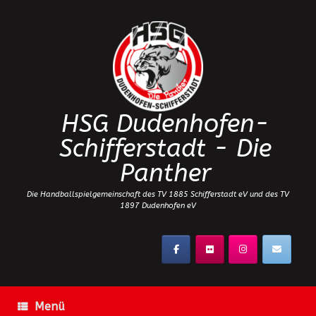
Zum
Inhalt
springen
HSG Dudenhofen-
Schifferstadt - Die
Panther
Die Handballspielgemeinschaft des TV 1885 Schifferstadt eV und des TV
1897 Dudenhofen eV
Menü