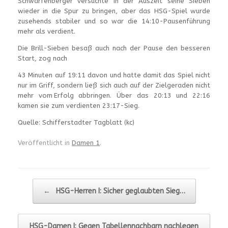
Schwarfenberger versuchte in der Auszeit seine Sieben
wieder in die Spur zu bringen, aber das HSG-Spiel wurde
zusehends stabiler und so war die 14:10-Pausenführung
mehr als verdient.
Die Brill-Sieben besaß auch nach der Pause den besseren
Start, zog nach
43 Minuten auf 19:11 davon und hatte damit das Spiel nicht
nur im Griff, sondern ließ sich auch auf der Zielgeraden nicht
mehr vom Erfolg abbringen. Über das 20:13 und 22:16
kamen sie zum verdienten 23:17-Sieg.
Quelle: Schifferstadter Tagblatt (kc)
Veröffentlicht in
Damen 1
.
Beitragsnavigation
←
HSG-Herren I: Sicher geglaubten Sieg…
HSG-Damen I: Gegen Tabellennachbarn nachlegen