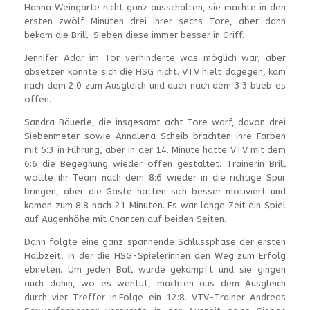
Hanna Weingarte nicht ganz ausschalten, sie machte in den
ersten zwölf Minuten drei ihrer sechs Tore, aber dann
bekam die Brill-Sieben diese immer besser in Griff.
Jennifer Adar im Tor verhinderte was möglich war, aber
absetzen konnte sich die HSG nicht. VTV hielt dagegen, kam
nach dem 2:0 zum Ausgleich und auch nach dem 3:3 blieb es
offen.
Sandra Bäuerle, die insgesamt acht Tore warf, davon drei
Siebenmeter sowie Annalena Scheib brachten ihre Farben
mit 5:3 in Führung, aber in der 14. Minute hatte VTV mit dem
6:6 die Begegnung wieder offen gestaltet. Trainerin Brill
wollte ihr Team nach dem 8:6 wieder in die richtige Spur
bringen, aber die Gäste hatten sich besser motiviert und
kamen zum 8:8 nach 21 Minuten. Es war lange Zeit ein Spiel
auf Augenhöhe mit Chancen auf beiden Seiten.
Dann folgte eine ganz spannende Schlussphase der ersten
Halbzeit, in der die HSG-Spielerinnen den Weg zum Erfolg
ebneten. Um jeden Ball wurde gekämpft und sie gingen
auch dahin, wo es wehtut, machten aus dem Ausgleich
durch vier Treffer in Folge ein 12:8. VTV-Trainer Andreas