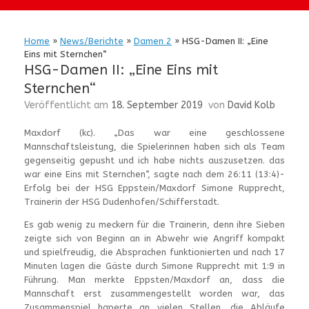
Home
»
News/Berichte
»
Damen 2
»
HSG-Damen II: „Eine
Eins mit Sternchen“
HSG-Damen II: „Eine Eins mit
Sternchen“
Veröffentlicht am
18. September 2019
von
David Kolb
Maxdorf (kc). „Das war eine geschlossene
Mannschaftsleistung, die Spielerinnen haben sich als Team
gegenseitig gepusht und ich habe nichts auszusetzen. das
war eine Eins mit Sternchen“, sagte nach dem 26:11 (13:4)-
Erfolg bei der HSG Eppstein/Maxdorf Simone Rupprecht,
Trainerin der HSG Dudenhofen/Schifferstadt.
Es gab wenig zu meckern für die Trainerin, denn ihre Sieben
zeigte sich von Beginn an in Abwehr wie Angriff kompakt
und spielfreudig, die Absprachen funktionierten und nach 17
Minuten lagen die Gäste durch Simone Rupprecht mit 1:9 in
Führung. Man merkte Eppsten/Maxdorf an, dass die
Mannschaft erst zusammengestellt worden war, das
Zusammenspiel haperte an vielen Stellen, die Abläufe