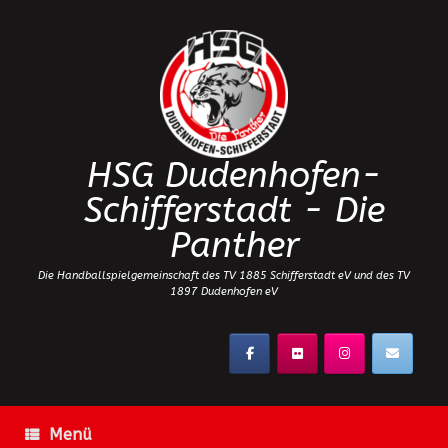
Zum
Inhalt
springen
HSG Dudenhofen-
Schifferstadt - Die
Panther
Die Handballspielgemeinschaft des TV 1885 Schifferstadt eV und des TV
1897 Dudenhofen eV
Menü