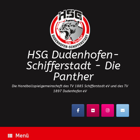
Zum
Inhalt
springen
HSG Dudenhofen-
Schifferstadt - Die
Panther
Die Handballspielgemeinschaft des TV 1885 Schifferstadt eV und des TV
1897 Dudenhofen eV
Menü