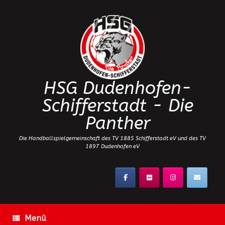
Zum
Inhalt
springen
HSG Dudenhofen-
Schifferstadt - Die
Panther
Die Handballspielgemeinschaft des TV 1885 Schifferstadt eV und des TV
1897 Dudenhofen eV
Menü