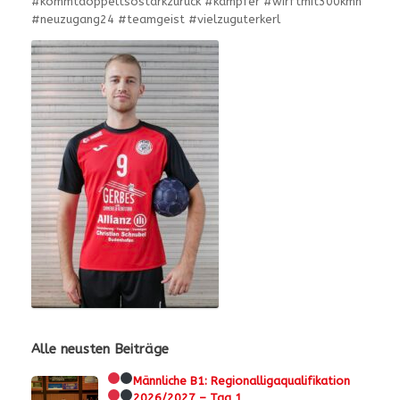
#kommtdoppeltsostarkzurück #kämpfer #wirftmit300kmh
#neuzugang24 #teamgeist #vielzuguterkerl
Alle neusten Beiträge
Männliche B1:
Regionalligaqualifikation
2026/2027 – Tag 1